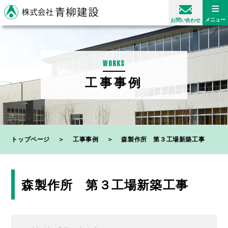
≡
メニュー
お問い合わせ
WORKS
工事事例
トップページ
＞
工事事例
＞
森製作所 第３工場新築工事
森製作所 第３工場新築工事